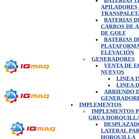
BATERIAS 
APILADORES
TRANSPALET
BATERIAS D
CARROS DE 
DE GOLF
BATERIAS D
PLATAFORMA
ELEVACIÓN
GENERADORES
VENTA DE E
NUEVOS
LINEA 
LINEA 
ARRIENDO 
GENERADOR
IMPLEMENTOS
IMPLEMENTOS 
GRÚA HORQUILL
DESPLAZAD
LATERAL PA
HORQUILLA