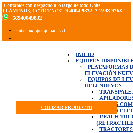
Contamos con despacho a lo largo de todo Chile -
9 4004 9832
2 2298 9268
LLÁMENOS, COTÍCENOS!
/
+56940049832
INICIO
EQUIPOS DISPONIBL
PLATAFORMAS 
ELEVACIÓN NUEV
EQUIPOS DE LE
HELI NUEVOS
TRANSPALE
APILADORE
GRÚAS COM
COTIZAR PRODUCTO
GRÚAS ELÉ
REACH TRU
(RETRACTILE
TRACTORES