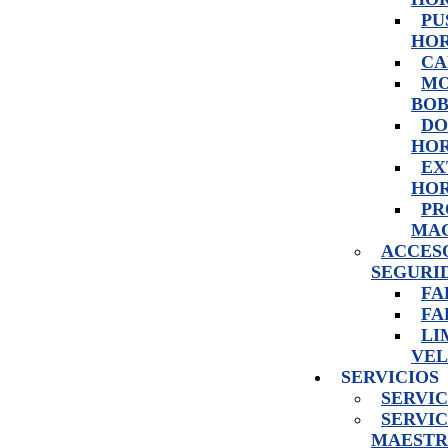
PU
HO
CA
MO
BOB
DO
HO
EX
HOR
PR
MA
ACCES
SEGURI
FA
FA
LI
VEL
SERVICIOS
SERVIC
SERVIC
MAESTR