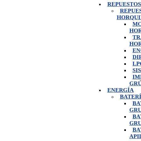
REPUESTOS
REPUE
HORQUI
MO
HO
TR
HO
EN
DI
LP
SI
IM
GRÚ
ENERGÍA
BATER
BA
GRU
BA
GRU
BA
API