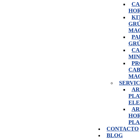
CA
HOR
KI
GRÚ
MAQ
PA
GRÚ
CA
MIN
PR
CAB
MAQ
SERVIC
AR
PLA
ELE
AR
HOR
PL
CONTACTO
BLOG