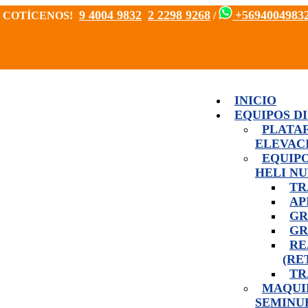
9 4004 9832
2 2298 9268
+5694004983
OS, COTÍCENOS!
/
INICIO
EQUIPOS D
PLATA
ELEVAC
EQUIPO
HELI N
TR
AP
GR
GR
RE
(RE
TR
MAQUI
SEMINU