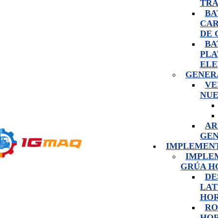
TRA
BA
CAR
DE 
BA
PLA
ELE
GENER
VE
NU
AR
GE
IMPLEMEN
IMPLE
GRÚA H
DE
LAT
HO
RO
HOR