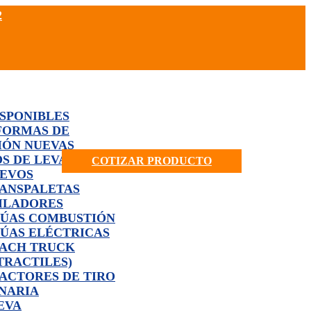
2
ISPONIBLES
FORMAS DE
IÓN NUEVAS
S DE LEVANTE
COTIZAR PRODUCTO
UEVOS
ANSPALETAS
ILADORES
ÚAS COMBUSTIÓN
ÚAS ELÉCTRICAS
ACH TRUCK
TRACTILES)
ACTORES DE TIRO
NARIA
EVA