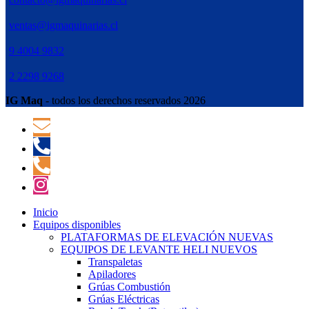
ventas@igmaquinarias.cl
9 4004 9832
2 2298 9268
IG Maq
- todos los derechos reservados 2026
Inicio
Equipos disponibles
PLATAFORMAS DE ELEVACIÓN NUEVAS
EQUIPOS DE LEVANTE HELI NUEVOS
Transpaletas
Apiladores
Grúas Combustión
Grúas Eléctricas