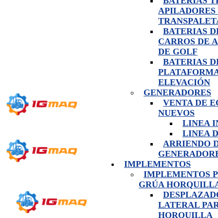
BATERIAS 
APILADORES
TRANSPALET
BATERIAS D
CARROS DE 
DE GOLF
BATERIAS D
PLATAFORMA
ELEVACIÓN
GENERADORES
VENTA DE E
NUEVOS
LINEA 
LINEA 
ARRIENDO 
GENERADOR
IMPLEMENTOS
IMPLEMENTOS 
GRÚA HORQUILL
DESPLAZAD
LATERAL PA
HORQUILLA