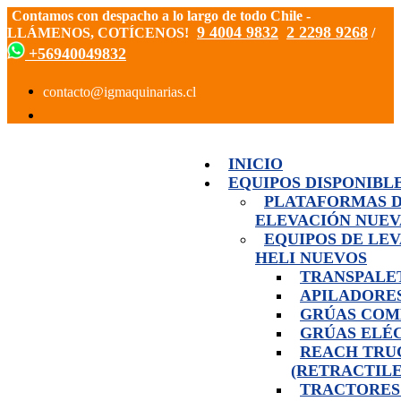
Contamos con despacho a lo largo de todo Chile -
9 4004 9832
2 2298 9268
LLÁMENOS, COTÍCENOS!
/
+56940049832
INICIO
EQUIPOS DISPONIBL
PLATAFORMAS 
ELEVACIÓN NUEV
EQUIPOS DE LE
HELI NUEVOS
TRANSPALE
APILADORE
GRÚAS COM
GRÚAS ELÉ
REACH TRU
(RETRACTILE
TRACTORES