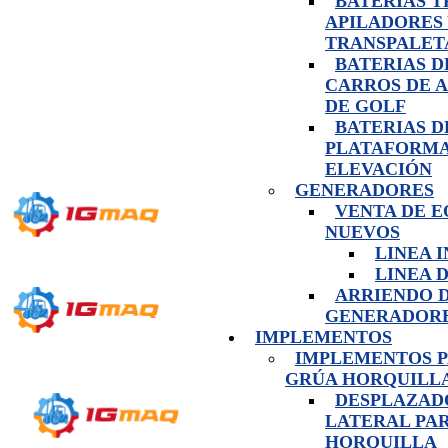
BATERIAS 
APILADORES
TRANSPALET
BATERIAS D
CARROS DE 
DE GOLF
BATERIAS D
PLATAFORMA
ELEVACIÓN
GENERADORES
VENTA DE E
NUEVOS
LINEA 
LINEA 
ARRIENDO 
GENERADOR
IMPLEMENTOS
IMPLEMENTOS 
GRÚA HORQUILL
DESPLAZAD
LATERAL PA
HORQUILLA