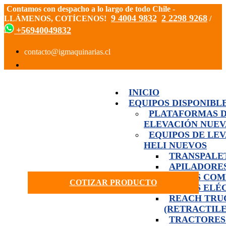
Contamos con despacho a lo largo de todo Chile -
9 4004 9832
2 2298 9268
LLÁMENOS, COTÍCENOS!
/
+56940049832
INICIO
EQUIPOS DISPONIBL
PLATAFORMAS 
ELEVACIÓN NUEV
EQUIPOS DE LE
HELI NUEVOS
TRANSPALE
APILADORE
GRÚAS COM
COTIZAR PRODUCTO
GRÚAS ELÉ
REACH TRU
(RETRACTILE
TRACTORES