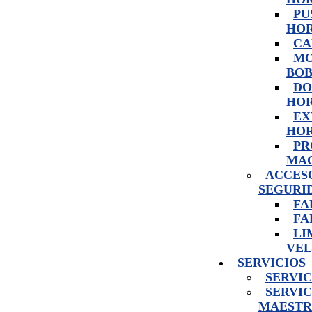
PU
HO
CA
MO
BOB
DO
HO
EX
HOR
PR
MA
ACCES
SEGURI
FA
FA
LI
VEL
SERVICIOS
SERVIC
SERVIC
MAESTR