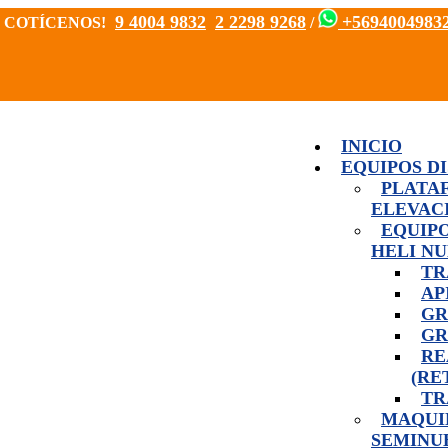
9 4004 9832
2 2298 9268
+5694004983
OS, COTÍCENOS!
/
INICIO
EQUIPOS D
PLATA
ELEVAC
EQUIPO
HELI N
TR
AP
GR
GR
RE
(RE
TR
MAQUI
SEMINU