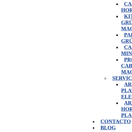
CA
HOR
KI
GRÚ
MAQ
PA
GRÚ
CA
MIN
PR
CAB
MAQ
SERVIC
AR
PLA
ELE
AR
HOR
PL
CONTACTO
BLOG