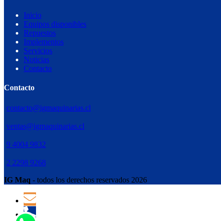
Inicio
Equipos disponibles
Repuestos
Implementos
Servicios
Noticias
Contacto
Contacto
contacto@igmaquinarias.cl
ventas@igmaquinarias.cl
9 4004 9832
2 2298 9268
IG Maq
- todos los derechos reservados 2026