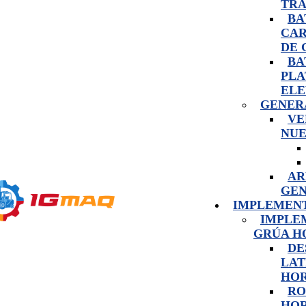
TRA
BA
CAR
DE 
BA
PLA
ELE
GENER
VE
NU
AR
GE
IMPLEMEN
IMPLE
GRÚA H
DE
LAT
HO
RO
HOR