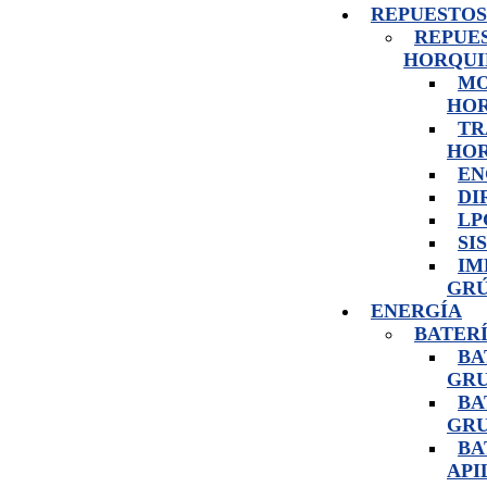
REPUESTOS
REPUE
HORQUI
MO
HO
TR
HO
EN
DI
LP
SI
IM
GRÚ
ENERGÍA
BATER
BA
GRU
BA
GRU
BA
API