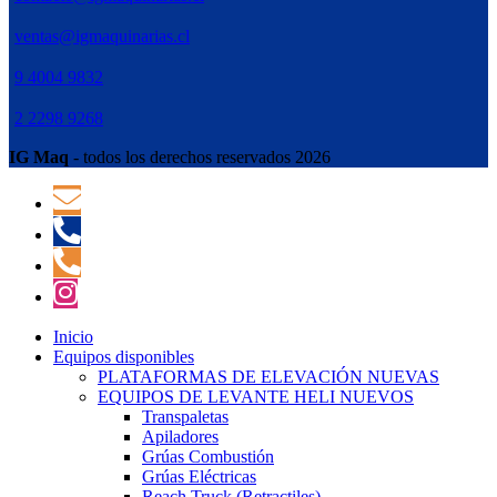
ventas@igmaquinarias.cl
9 4004 9832
2 2298 9268
IG Maq
- todos los derechos reservados 2026
Inicio
Equipos disponibles
PLATAFORMAS DE ELEVACIÓN NUEVAS
EQUIPOS DE LEVANTE HELI NUEVOS
Transpaletas
Apiladores
Grúas Combustión
Grúas Eléctricas
Reach Truck (Retractiles)