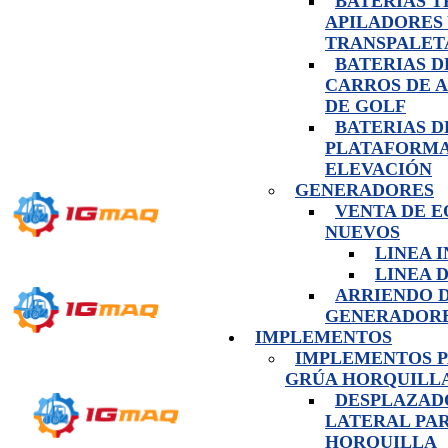
BATERIAS 
APILADORES
TRANSPALET
BATERIAS D
CARROS DE 
DE GOLF
BATERIAS D
PLATAFORMA
ELEVACIÓN
GENERADORES
VENTA DE E
NUEVOS
LINEA 
LINEA 
ARRIENDO 
GENERADOR
IMPLEMENTOS
IMPLEMENTOS 
GRÚA HORQUILL
DESPLAZAD
LATERAL PA
HORQUILLA