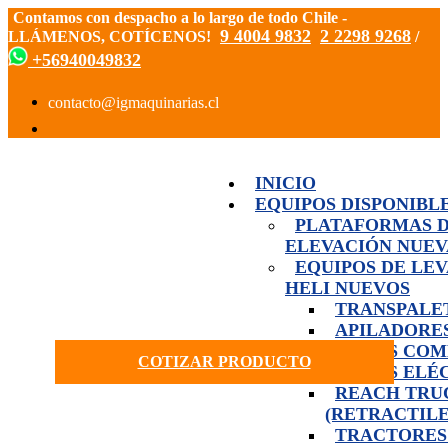
Contamos con despacho a lo largo de todo Chile -
9 4004 9832
2 2298 9268
LLÁMENOS, COTÍCENOS!
/
+56940049832
INICIO
EQUIPOS DISPONIBL
PLATAFORMAS 
ELEVACIÓN NUEV
EQUIPOS DE LE
HELI NUEVOS
TRANSPALE
APILADORE
GRÚAS COM
COTIZAR PRODUCTO
GRÚAS ELÉ
REACH TRU
(RETRACTILE
TRACTORES