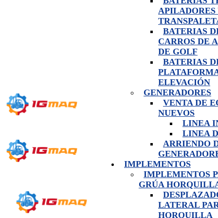
BATERIAS 
APILADORES
TRANSPALET
BATERIAS D
CARROS DE 
DE GOLF
BATERIAS D
PLATAFORMA
ELEVACIÓN
GENERADORES
VENTA DE E
NUEVOS
LINEA 
LINEA 
ARRIENDO 
GENERADOR
IMPLEMENTOS
IMPLEMENTOS 
GRÚA HORQUILL
DESPLAZAD
LATERAL PA
HORQUILLA