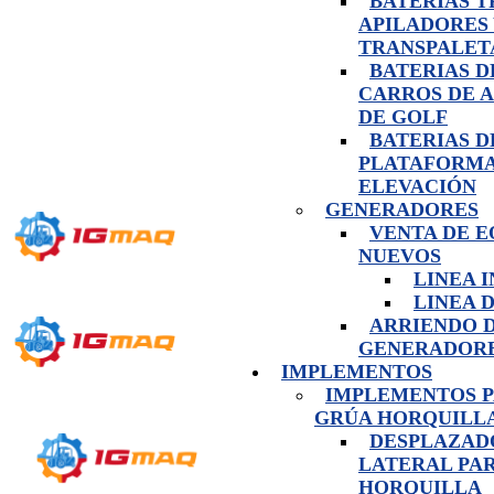
BATERIAS 
APILADORES
TRANSPALET
BATERIAS D
CARROS DE 
DE GOLF
BATERIAS D
PLATAFORMA
ELEVACIÓN
GENERADORES
VENTA DE E
NUEVOS
LINEA 
LINEA 
ARRIENDO 
GENERADOR
IMPLEMENTOS
IMPLEMENTOS 
GRÚA HORQUILL
DESPLAZAD
LATERAL PA
HORQUILLA