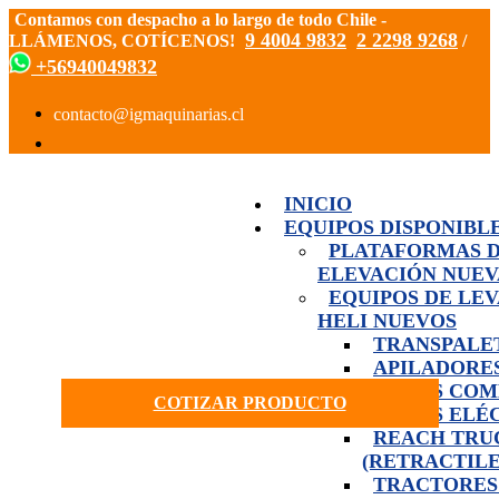
Contamos con despacho a lo largo de todo Chile -
9 4004 9832
2 2298 9268
LLÁMENOS, COTÍCENOS!
/
+56940049832
INICIO
EQUIPOS DISPONIBL
PLATAFORMAS 
ELEVACIÓN NUEV
EQUIPOS DE LE
HELI NUEVOS
TRANSPALE
APILADORE
GRÚAS COM
COTIZAR PRODUCTO
GRÚAS ELÉ
REACH TRU
(RETRACTILE
TRACTORES