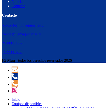
Noticias
Contacto
Contacto
contacto@igmaquinarias.cl
ventas@igmaquinarias.cl
9 4004 9832
2 2298 9268
IG Maq
- todos los derechos reservados 2026
Inicio
Equipos disponibles