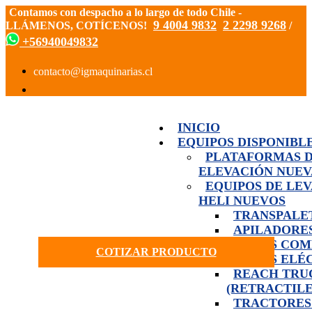
Contamos con despacho a lo largo de todo Chile -
9 4004 9832
2 2298 9268
LLÁMENOS, COTÍCENOS!
/
+56940049832
INICIO
EQUIPOS DISPONIBL
PLATAFORMAS 
ELEVACIÓN NUEV
EQUIPOS DE LE
HELI NUEVOS
TRANSPALE
APILADORE
GRÚAS COM
COTIZAR PRODUCTO
GRÚAS ELÉ
REACH TRU
(RETRACTILE
TRACTORES