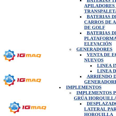
BATERIAS 
APILADORES
TRANSPALET
BATERIAS D
CARROS DE 
DE GOLF
BATERIAS D
PLATAFORMA
ELEVACIÓN
GENERADORES
VENTA DE E
NUEVOS
LINEA 
LINEA 
ARRIENDO 
GENERADOR
IMPLEMENTOS
IMPLEMENTOS 
GRÚA HORQUILL
DESPLAZAD
LATERAL PA
HORQUILLA