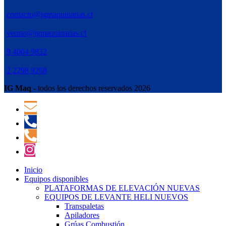
contacto@igmaquinarias.cl
ventas@igmaquinarias.cl
9 4004 9832
2 2298 9268
IG Maq
- todos los derechos reservados 2026
Inicio
Equipos disponibles
PLATAFORMAS DE ELEVACIÓN NUEVAS
EQUIPOS DE LEVANTE HELI NUEVOS
Transpaletas
Apiladores
Grúas Combustión