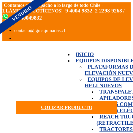
Contamos con despacho a lo largo de todo Chile -
9 4004 9832
2 2298 9268
LLÁMENOS, COTÍCENOS!
/
+56940049832
INICIO
EQUIPOS DISPONIBL
PLATAFORMAS 
ELEVACIÓN NUEV
EQUIPOS DE LE
HELI NUEVOS
TRANSPALE
APILADORE
GRÚAS COM
COTIZAR PRODUCTO
GRÚAS ELÉ
REACH TRU
(RETRACTILE
TRACTORES