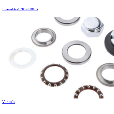
Transpaletas CBD15J-20J-Li
Ver más