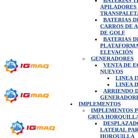
BATERIAS 
APILADORES
TRANSPALET
BATERIAS D
CARROS DE 
DE GOLF
BATERIAS D
PLATAFORMA
ELEVACIÓN
GENERADORES
VENTA DE E
NUEVOS
LINEA 
LINEA 
ARRIENDO 
GENERADOR
IMPLEMENTOS
IMPLEMENTOS 
GRÚA HORQUILL
DESPLAZAD
LATERAL PA
HORQUILLA